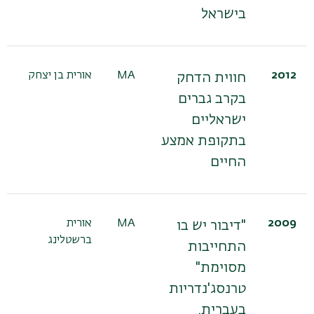
בישראל
2012
MA
אורית בן יצחק
פר
חווית הדחק
תו
בקרב גברים
ישראליים
בתקופת אמצע
החיים
2009
MA
אורית
פר
"דיבור יש בו
ברשטלינג
שש
התחייבות
ד"
מסוימת"
פר
טרנסג'נדריות
בעברית.