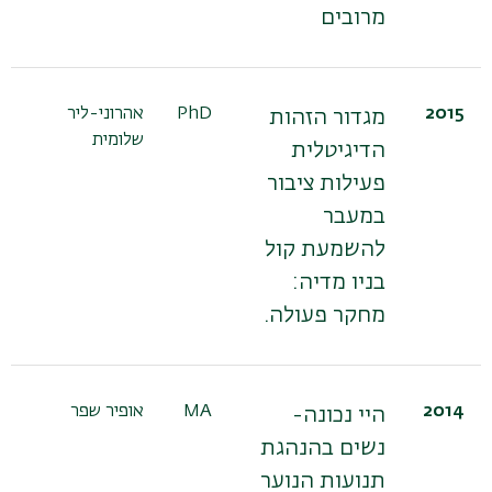
מרובים
2015
PhD
אהרוני-ליר
פר
מגדור הזהות
שלומית
בנ
הדיגיטלית
גו
פעילות ציבור
פר
במעבר
בנ
להשמעת קול
בניו מדיה:
מחקר פעולה.
2014
MA
אופיר שפר
פר
היי נכונה-
בנ
נשים בהנהגת
תנועות הנוער