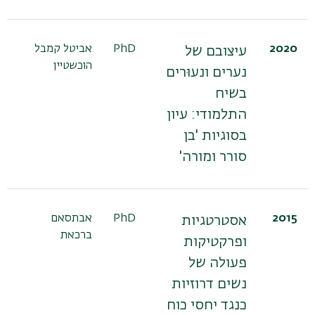
2020
PhD
אביטל קמבל
פר
עיצובם של
הוכשטיין
עי
נערים ונעוּרים
בשיח
התלמודי: עיון
בסוגיות 'בן
סורר ומורה'
2015
PhD
אבתסאם
פר
אסטרטגיות
ברכאת
ג'
ופרקטיקות
פר
פעולה של
שש
נשים דרוזיות
כנגד יחסי כוח