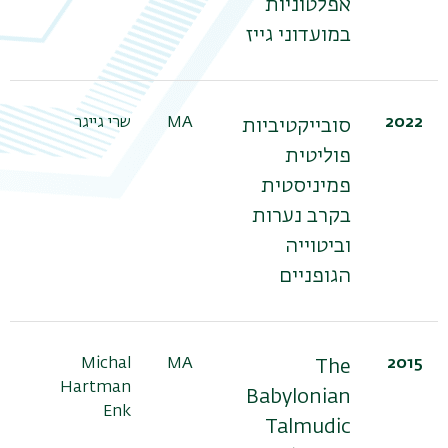
אפלטוניות
משנ
במועדוני גייז
2022
MA
שרי גייגר
פר
סובייקטיביות
הר
פוליטית
פמיניסטית
בקרב נערות
וביטוייה
הגופניים
2015
MA
Michal
פר
The
Hartman
עי
Babylonian
Enk
Talmudic