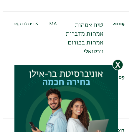
2009
MA
אורית גודקאר
פר
שיח אמהות:
תו
אמהות מדברות
אמהות בפורום
וירטואלי
2009
MA
אורית גיירמן
ד"
כפייה בדיני
לי
חוזים- מפגם
ברצון לפערי
כוחות
2017
PhD
אורנית רמתי
פר
"הספסל הולך