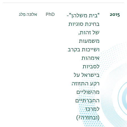
2015
PhD
אלונה פלג
פר
"בית משלהן"-
בן
בחינת סוגיות
טו
של זהות,
הר
משמעות
ושייכות בקרב
אימהות
לסביות
בישראל על
רקע התזוזה
מהשוליים
החברתיים
למרכז
(ובחזרה?)