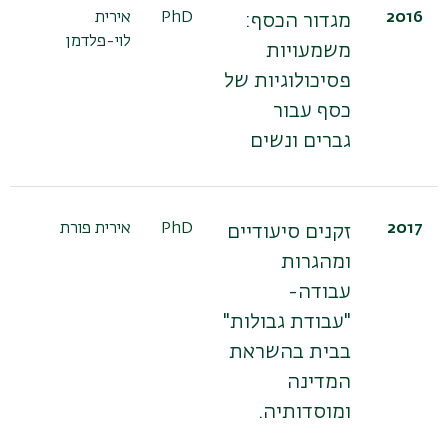
2016
PhD
אירית
ד"
מגדור הכסף:
לוי-פלדמן
פר
משמעויות
פר
פסיכולוגיות של
בן
כסף עבור
גברים ונשים
2017
PhD
אירית פורת
פר
זקנים סיעודיים
בנ
ומהגרות
עבודה-
"עבודת גבולות"
בבית בהשראת
המדינה
ומוסדותיה.