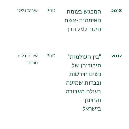
2018
PhD
איריס גלילי
ד"
המפגש בצומת
הר
האימהות-אשת
פר
חינוך לגיל הרך
בן
2012
PhD
אירית דלומי
ד"
"בין העולמות"
תורתי
הר
סיפוריהן של
נשים חירשות
וכבדות שמיעה
בעולם העבודה
והחינוך
בישראל.