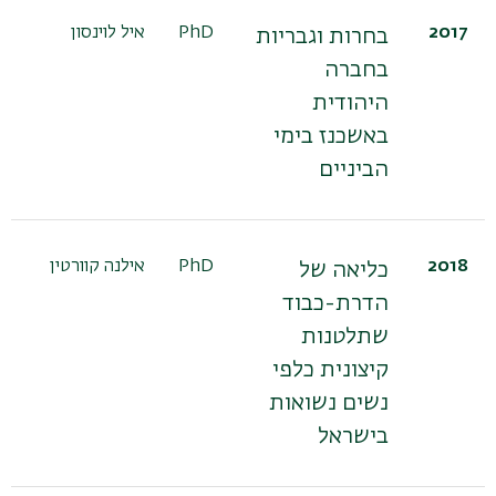
2017
PhD
איל לוינסון
ד"
בחרות וגבריות
אל
בחברה
בא
היהודית
באשכנז בימי
הביניים
2018
PhD
אילנה קוורטין
ד"
כליאה של
קמ
הדרת-כבוד
רו
שתלטנות
עי
קיצונית כלפי
נשים נשואות
בישראל