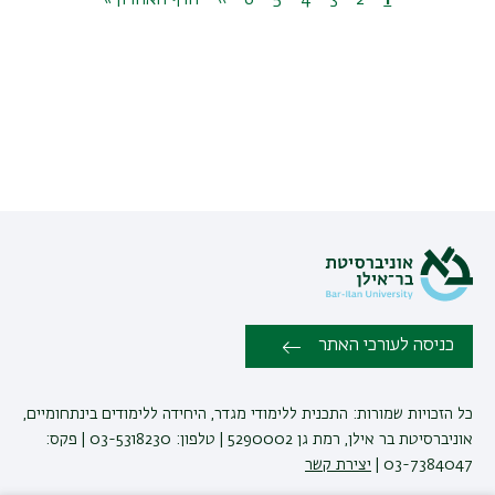
1
דף
2
דף
3
דף
4
דף
5
דף
6
דף
››
הדף
הדף
הדף האחרון »
נוכחי
הבא
האחרון
כניסה לעורכי האתר
כל הזכויות שמורות: התכנית ללימודי מגדר, היחידה ללימודים בינתחומיים,
אוניברסיטת בר אילן, רמת גן 5290002 | טלפון: 03-5318230 | פקס:
03-7384047 |
יצירת קשר