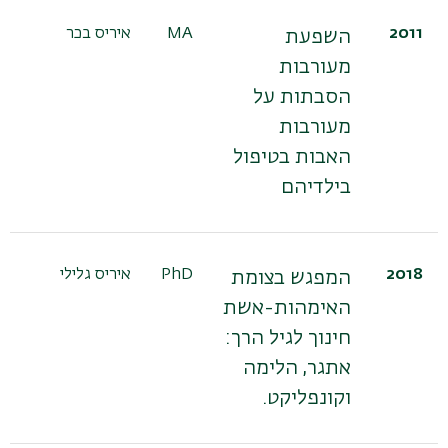
2011
MA
איריס בכר
ד"
השפעת
גו
מעורבות
הסבתות על
מעורבות
האבות בטיפול
בילדיהם
2018
PhD
איריס גלילי
פר
המפגש בצומת
בן
האימהות-אשת
חינוך לגיל הרך:
אתגר, הלימה
וקונפליקט.