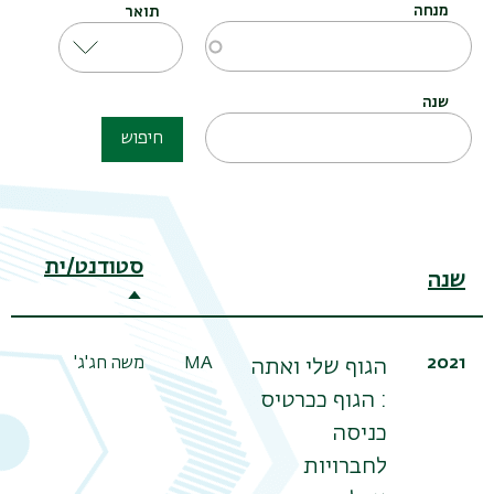
מנחה
תואר
שנה
חיפוש
סטודנט/ית
שנה
מ
מיון
בסדר
יורד
2021
MA
משה חג'ג'
פר
הגוף שלי ואתה
הר
: הגוף ככרטיס
כניסה
לחברויות
תפר