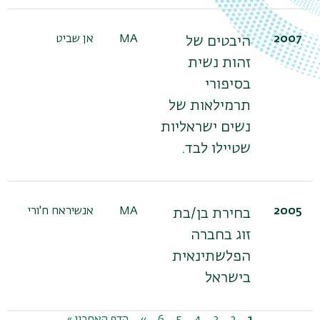
2007
MA
אן שביט
פר
היבטים של
תו
זהות נשית
בסיפורי
תרמילאות של
נשים ישראליות
שטיילו לבד.
2005
MA
אנשיראח ח'ורי
ד"
בחירת בן/בת
ש
זוג בחברה
הפלשתינאית
בישראל
דפדוף