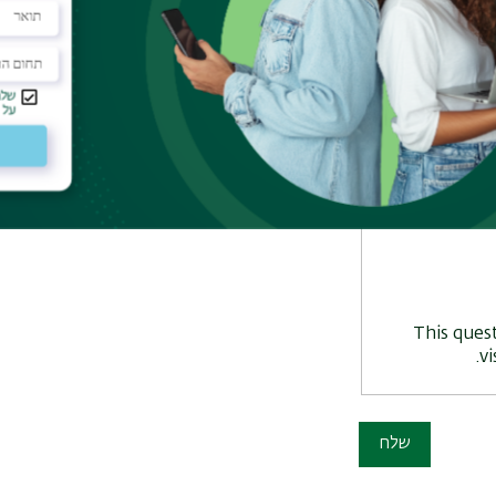
This ques
v
שלח