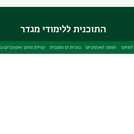
דילוג
דילוג
לתוכן
לתפריט
ניווט
העיקרי
ראשי
התוכנית ללימודי מגדר
למחקר
חממה לאקטיביזם
בוגרות.ים התוכנית
קהילת מחקר ואקטיביזם ע"