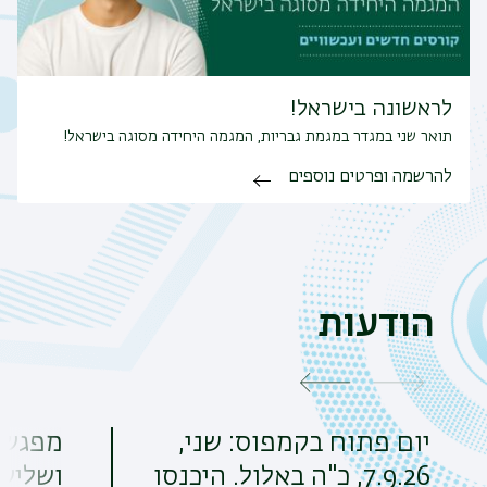
לראשונה בישראל!
תואר שני במגדר במגמת גבריות, המגמה היחידה מסוגה בישראל!
להרשמה ופרטים נוספים
הודעות
יום פתוח בקמפוס: שני,
מפגש ה
7.9.26, כ"ה באלול. היכנסו
ושלישי 27.7 19:00 |