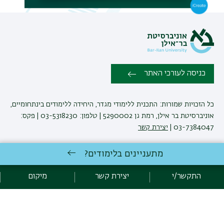
משנ
כניסה לעורכי האתר
כל הזכויות שמורות: התכנית ללימודי מגדר, היחידה ללימודים בינתחומיים,
אוניברסיטת בר אילן, רמת גן 5290002 | טלפון: 03-5318230 | פקס:
03-7384047 |
יצירת קשר
מתעניינים בלימודים?
פיתוח:
אגף תקשוב, אוניברסיטת בר-אילן
הצהרת נגישות
מדיניות פרטיות
התקשר/י
יצירת קשר
מיקום
אקדימה בר-אילן