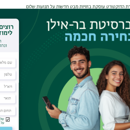
ודת הדוקטורט עוסקת בזוויות מבט חדשות על תנועות שלום
".
רסיטת וינה, MA בלימודי מגדר באוניברסיטת וינה. משמשת כעוזרת מחקר בתחום מגדר ומשפט
אצל פרופ' נויה רימלט. מייסדת שותפה של קבוצת מחקר peace and gender. בעבודה עבדה כמתנדבת ומנהלת במרכזי
ירושלים
גוונת, חברות, השראה, אתגר, דוגמה לשילוב מצליח בין
קדמית ועבודה חברתית/פוליטית והרגשה שלעשייה שלי יש
ht