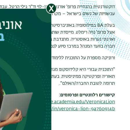
דוקטורנטית בהנחיית פרופ' אורנה ששון-לוי וד"ר גילי הרטל. עב
עכשוויות של נשים בישראל – מקרה מבחן של "נשים עושות שלום
בעלת BA בפילוסופיה באוניב
וארגוני נערות באוסטריה. מתנדבת בארגון,kids for peace , בירושלים.
חברה בוועד המנהל במרכז סיוע לנפגעות ונפגעי אלימות מינית ב
ורוניקה מספרת על התוכנית ללימודי מגדר:
"התוכנית עבורי היא קלידוסקופ מגדרי לתוך החברה הישראלית המ
תאוריה ופרקטיקה פמיניסטית. בעתיד אשמח לשלב בין עבודה א
תרומה לטובת החברה/האולם".
קישורים רלוונטיים ופרסומים:
https://univie.academia.edu/VeronicaLion
tps://www.linkedin.com/in/veronica-lion-9a760914b/