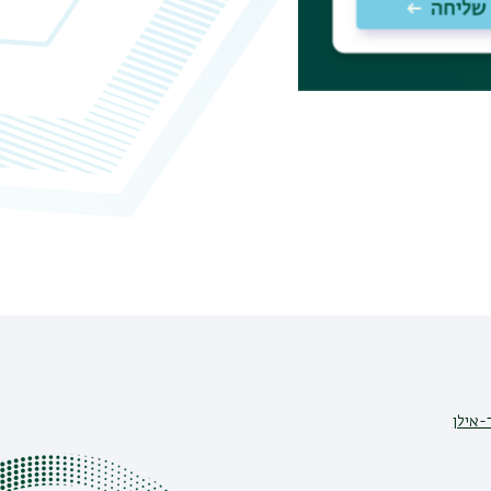
-אילן