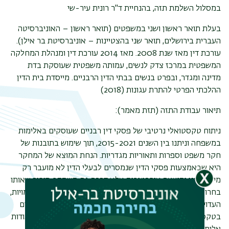
במסלול השלמת תזה, בהנחיית ד"ר רונית עיר-שי
בעלת תואר ראשון ושני במשפטים (תואר ראשון – האוניברסיטה
העברית בירושלים, תואר שני בהצטיינות – אוניברסיטת בר אילן).
עורכת דין מאז שנת 2008. מאז 2014 עורכת דין ומנהלת המחלקה
המשפטית במרכז צדק לנשים, עמותה משפטית שעוסקת בדת
מדינה ומגדר, ובפרט בנשים בבתי הדין הרבניים. מייסדת בית הדין
ההלכתי הפרטי להתרת עגונות (2018)
תיאור עבודת התזה (תזת מאמר):
ניתוח טקסטואלי נרטיבי של פסקי דין רבניים שעוסקים באלימות
במשפחה וניתנו בין השנים 2015-2021, תוך שימוש בתובנות של
חקר משפט וספרות ותאוריות מגדריות. הנחת המוצא של המחקר
היא שבאמצעות פסקי הדין שנמסרים לבעלי הדין לא מועבר רק
מידע טכני ותוצאה אופרטיבית אלא דרכם גם משתקף סיפור שאותו
בחרו הדיינים לספר. מוקד הדיון הוא בדרך תיאור העובדות והדמויות,
העדויות, אופן הניתוח המשפטי-הלכתי ובחירת המילים והדימויים
בטקסט. המחקר התמקד הן בהיבט האפיסטמולוגי והן בשיח אודות
תפר