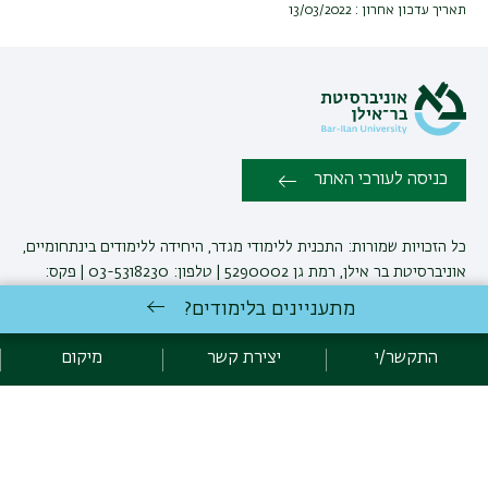
תאריך עדכון אחרון : 13/03/2022
כניסה לעורכי האתר
כל הזכויות שמורות: התכנית ללימודי מגדר, היחידה ללימודים בינתחומיים,
אוניברסיטת בר אילן, רמת גן 5290002 | טלפון: 03-5318230 | פקס:
03-7384047 |
יצירת קשר
מתעניינים בלימודים?
התקשר/י
יצירת קשר
מיקום
פיתוח:
אגף תקשוב, אוניברסיטת בר-אילן
הצהרת נגישות
מדיניות פרטיות
אקדימה בר-אילן