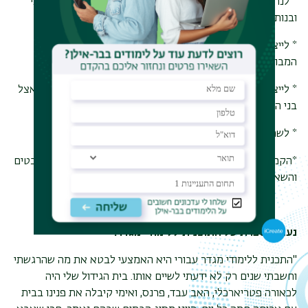
* לנרמל את הלבטים והרצונות המאפיינים גיל זה בעיקר בין בני
ובנות הנוער לבין קבוצת הגילאים שלהם.
* לייצר פלטפורמה להזדהות וקרבה בין בני ובנות נוער לעולם
המבוגרים/ות.
* לייצר תודעה שתאפשר העלאת הדימוי העצמי והערך העצמי אצל
בני הנוער.
* לשמוע ממקור ראשון על הרב גוניות של הנוער הישראלי.
*הקמת תערוכת צילומים נודדת ברחבי הארץ שתחשוף את הלבטים
והשאיפות של בני הנוער.
נעמי מספרת על התוכנית ללימודי מגדר:
"התכנית ללימודי מגדר עבורי היא האמצעי לבטא את מה שהרגשתי
וחשבתי שנים רק לא ידעתי לשיים אותו. בית הגידול שלי היה
לכאורה פטריארכלי, האב עבד, פרנס, ואימי קיבלה את פנינו בבית