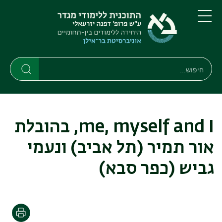
דילוג
דילוג
לתוכן
לתפריט
ניווט
העיקרי
תפריט
ראשי
חיפוש
חיפוש
חיפוש
me, myself and I, בהובלת
אור תמיר (תל אביב) ונעמי
גביש (כפר סבא)
הדפסה