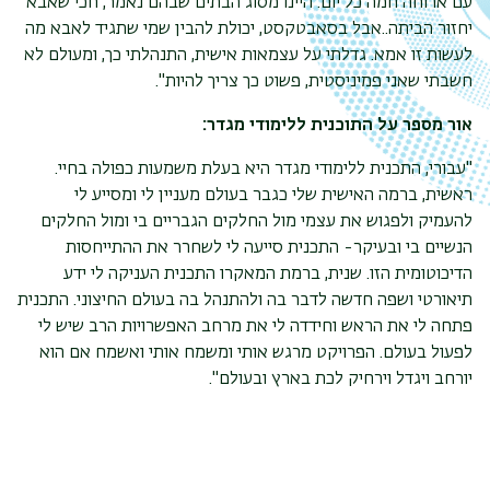
עם ארוחה חמה כל יום. היינו מסוג הבתים שבהם נאמר, חכי שאבא
יחזור הביתה..אבל בסאבטקסט, יכולת להבין שמי שתגיד לאבא מה
לעשות זו אמא. גדלתי על עצמאות אישית, התנהלתי כך, ומעולם לא
חשבתי שאני פמיניסטית, פשוט כך צריך להיות".
אור מספר על התוכנית ללימודי מגדר:
"עבורי, התכנית ללימודי מגדר היא בעלת משמעות כפולה בחיי.
ראשית, ברמה האישית שלי כגבר בעולם מעניין לי ומסייע לי
להעמיק ולפגוש את עצמי מול החלקים הגבריים בי ומול החלקים
הנשיים בי ובעיקר- התכנית סייעה לי לשחרר את ההתייחסות
הדיכוטומית הזו. שנית, ברמת המאקרו התכנית העניקה לי ידע
תיאורטי ושפה חדשה לדבר בה ולהתנהל בה בעולם החיצוני. התכנית
פתחה לי את הראש וחידדה לי את מרחב האפשרויות הרב שיש לי
לפעול בעולם. הפרויקט מרגש אותי ומשמח אותי ואשמח אם הוא
יורחב ויגדל וירחיק לכת בארץ ובעולם".