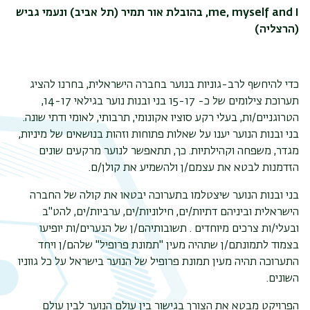
me, myself and I
, בהובלת אור תמיר (תל אביב) ונעמי גביש
(הרצליה)
כדי להיחשף לרב-גוניות בנוער בחברה הישראלית, בחרנו להציג
תערוכת צילומים של כ- 15-17 בני ובנות נוער בגילאי 14-17,
הטרוגניים/ות, בעלי רקע סוציו אקונומי, תרבותי, לאומי ודתי שונה.
בני ובנות הנוער יענו על שאלות פתוחות וזהות בנושאים של מיניות,
מגדר, משפחה וקהילתיות. כך, תתאפשר לנוער מרקעים שונים
הזדמנות לבטא את עצמם/ן ולהשמיע את קולן/ם.
בני ובנות הנוער שיצטלמו בתערוכה יבטאו את קולה של החברה
הישראלית וביניהם דתיות/ים, חילוניות/ים, ערביות/ים, להט"ב
ובעלי/ות צרכים מיוחדים . תשובותיהם/ן של הנערים/ות יופיעו
בצמוד לתמונתם/ן שתהיה מעין "תמונת פרופיל" שלהם/ן ויחד
התערוכה תהיה מעין תמונת פרופיל של הנוער בישראל על כל גווניו
השונים.
תפר
הפרויקט מבטא את הצורך בגישור בין עולם הנוער לבין עולם