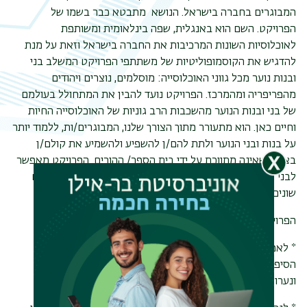
משנ
המבוגרים בחברה בישראל. הנושא מתבטא כבר בשמו של
הפרויקט. השם הוא באנגלית, שפה בינלאומית ומשותפת
לאוכלוסיות השונות המרכיבות את החברה בישראל וזאת על מנת
להדגיש את הקוסמופוליטיות של משתתפי הפרויקט המשלב בני
ובנות נוער מכל גווני האוכלוסייה: מוסלמים, נוצרים ויהודים
מהפריפריה ומהמרכז. הפרויקט נועד להבין את המתחולל בעולמם
של בני ובנות הנוער מהשכבות הרב גוניות של האוכלוסייה החיות
וחיים כאן. הוא מתעורר מתוך הצורך שלנו, המבוגרים/ות, ללמוד יותר
על בנות ובני הנוער ולתת להם/ן להשפיע ולהשמיע את קולם/ן
בצורה שאינה מתווכת על ידי בית הספר/ ההורים. הפרויקט מאפשר
לבני ובנות הנוער לדבר ולמבוגרים להקשיב וללמוד על נרטיבים
שונים של נערות ונערים מתרבויות שונות במדינת ישראל.
הפרויקט פועל להגשים מספר מטרות:
* לאפשר לנוער מרקעים שונים להשמיע את קולן/ם ולספר את
הסיפור שלהם/ן, את הדילמות שלהן/ם ואת מה שמעסיק נערים
ונערות בשכבות שונות בחברה הישראלית.