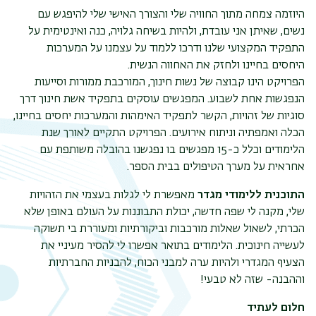
היוזמה צמחה מתוך החוויה שלי והצורך האישי שלי להיפגש עם
נשים, שאיתן אני עובדת, ולהיות בשיחה גלויה, כנה ואינטימית על
התפקיד המקצועי שלנו ודרכו ללמוד על עצמנו על המערכות
היחסים בחיינו ולחזק את האחווה הנשית.
הפרויקט הינו קבוצה של נשות חינוך, המורכבת ממורות וסייעות
הנפגשות אחת לשבוע. המפגשים עוסקים בתפקיד אשת חינוך דרך
סוגיות של זהויות, הקשר לתפקיד האימהות והמערכות יחסים בחיינו,
הכלה ואמפתיה וניתוח אירועים. הפרויקט התקיים לאורך שנת
הלימודים וכלל כ-15 מפגשים בו נפגשנו בהובלה משותפת עם
אחראית על מערך הטיפולים בבית הספר.
התוכנית ללימודי מגדר
מאפשרת לי לגלות בעצמי את הזהויות
שלי, מקנה לי שפה חדשה, יכולת התבוננות על העולם באופן שלא
הכרתי, לשאול שאלות מורכבות וביקורתיות ומעוררת בי תשוקה
לעשייה חינוכית. הלימודים בתואר אפשרו לי להסיר מעיניי את
הצעיף המגדרי ולהיות ערה למבני הכוח, להבניות החברתיות
וההבנה- שזה לא טבעי!
תפר
חלום לעתיד