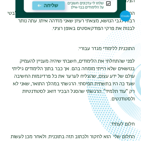
הצלחות:
ההצלחה היחידה עד כה היא החלטה על הפרויקט. אחרי שהתלבטי
רבות לגבי הנושא, מצאתי רעיון שאני מזדהה איתו. עתה נותר
לבנות את פרקי הפודקאסטים באופן רציני.
התוכנית ללימודי מגדר עבורי:
לפני שהתחלתי את הלימודים, חשבתי שיהיה מעניין להעמיק
בנושאים שלא הייתי מומחה בהם. אך כבר בתוך הלימודים גיליתי
עולם של ידע עצום, שהצליח לערער את כל פרדיגמות החשיבה
שעד כה היו בתשתית תפיסתי. הרגשתי במהלך התואר, שאני לא
רק "עוד תלמיד". הרגשתי שהסגל הבכיר דואג לסטודנטיות
ולסטודנטים.
חלום לעתיד:
החלום שלי הוא לחקור ולכתוב תזה בתוכנית. ולאחר מכן לעשות