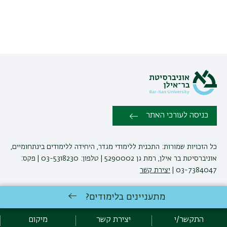
כניסה לעורכי האתר
כל הזכויות שמורות: התכנית ללימודי מגדר, היחידה ללימודים בינתחומיים,
אוניברסיטת בר אילן, רמת גן 5290002 | טלפון: 03-5318230 | פקס:
03-7384047 |
יצירת קשר
מתעניינים בלימודים?
פיתוח:
אגף תקשוב, אוניברסיטת בר-אילן
הצהרת נגישות
מדיניות פרטיות
התקשר/י
יצירת קשר
מיקום
אקדימה בר-אילן