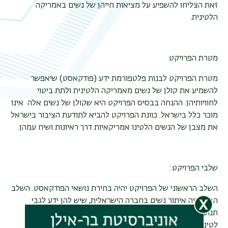
זאת הצליחו להשפיע על מציאות חייהן של נשים באמריקה
משנ
הלטינית.
מטרת הפרויקט
מטרת הפרויקט לבנות
פלטפורמת ידע
(פודקאסט) שיאפשר
להשמיע את קולן של נשים מאמריקה הלטינית ולתת ביטוי
לחוויותיהן. ההנחה בבסיס הפרויקט היא שקולן של נשים אלה אינו
מוכר כלל בישראל. כוונת הפרויקט להביא לתודעת הציבור בישראל
את מצבן של הנשים הלטינו אמריקאיות דרך ראיונות ושיח עמהן.
שלבי הפרויקט:
השלב הראשוני של הפרויקט יהיה בחירת נושאי הפודקאסט. השלב
הבא יהיה איתור נשים בחברה הישראלית, שיש להן ידע לגבי
תנועות נשים באמריקה הלטינית ( עולות ממדינות אמריקה
לטינית) שיכולות לקחת חלק בפודקאסט.