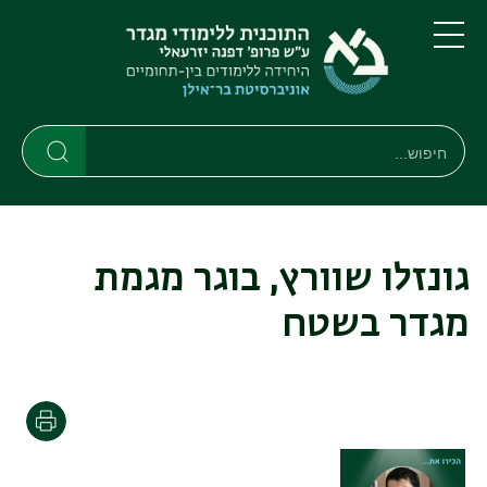
דילוג
דילוג
לתוכן
לתפריט
ניווט
העיקרי
תפריט
ראשי
חיפוש
חיפוש
חיפוש
גונזלו שוורץ, בוגר מגמת
מגדר בשטח
הדפסה