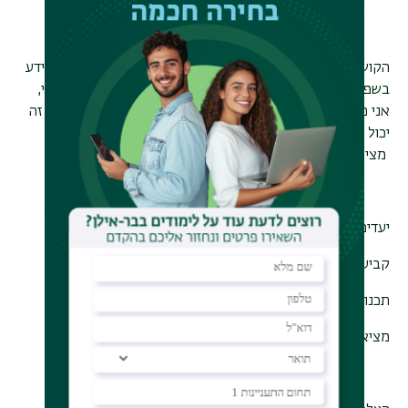
הקושי האישי שלי ביצירת הפרויקט הוא השפה. למרות שיש לי ידע
בשפה, ואני מבין היטב את השפה, הדיבור שלי אינו רהוט לגמרי,
אני מדבר בהרבה שגיאות, והמבטא הזר שלי מאוד בולט. קושי זה
יכול להשפיע על איכות הפודקאסט. קושי נוסף הוא קושי טכני:
מציאת מקום מתאים להקליט בו את הפודקטסט.
יעדים:
קביעת הנושאים
תכנון הכיוון הכללי של הפודקאסט
מציאת פלטפורמה בה אוכל להיפגש עם המרואיינות.