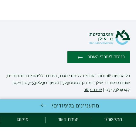
כניסה לעורכי האתר
כל הזכויות שמורות: התכנית ללימודי מגדר, היחידה ללימודים בינתחומיים,
אוניברסיטת בר אילן, רמת גן 5290002 | טלפון: 03-5318230 | פקס:
03-7384047 |
יצירת קשר
מתעניינים בלימודים?
פיתוח:
אגף תקשוב, אוניברסיטת בר-אילן
הצהרת נגישות
מדיניות פרטיות
התקשר/י
יצירת קשר
מיקום
אקדימה בר-אילן