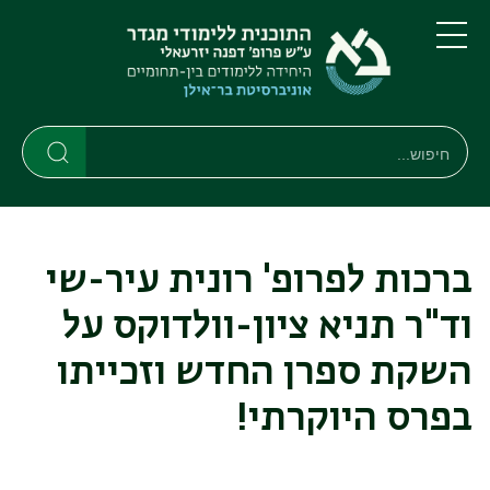
דילוג
דילוג
לתוכן
לתפריט
ניווט
העיקרי
תפריט
ראשי
חיפוש
חיפוש
חיפוש
ברכות לפרופ' רונית עיר-שי
וד"ר תניא ציון-וולדוקס על
השקת ספרן החדש וזכייתו
בפרס היוקרתי!