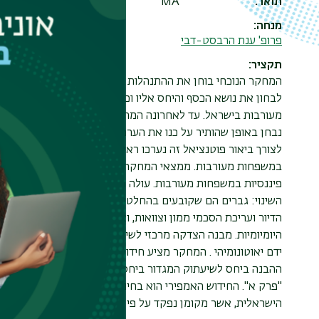
תואר
MA
מנחה
פרופ' ענת הרבסט-דבי
תקציר
המחקר הנוכחי בוחן את ההתנהלות הפיננסית של זוגות במשפחו
לבחון את נושא הכסף והיחס אליו וכן את המו"מ עליו במסגרת י
מעורבות בישראל. עד לאחרונה המתח בין השתקה ודיאלוג בהקשר
נבחן באופן שהותיר על כנו את הערפול ביחס לפוטנציאל של שינוי
לצורך ביאור פוטנציאל זה נערכו ראיונות עומק מובנים למחצה עם
במשפחות מעורבות. ממצאי המחקר חושפים את ייחודיות אופן ני
פיננסיות במשפחות מעורבות. עולה מתוכם מערך קבלת החלטות מ
השינוי: גברים הם שקובעים בהחלטות המשמעותיות לטווח הרחוק כ
הדיור ועריכת הסכמי ממון וצוואות, ואילו הנשים הן הדומיננטיות 
היומיומיות. מבנה הצדקה מרכזי לשימור הסדר המגדרי העולה בנ
ידם יאוטונומיהי . המחקר מציע חידוש תיאורטי ואמפירי: החידו
ההבנה ביחס לשיעתוק המגדור ביחסי הכוח הזוגיים כך שזוגיות מע
"פרק א". החידוש האמפירי הוא בחינת קבוצת אוכלוסייה ספציפ
הישראלית, אשר מקומן נפקד על פי רוב מדיונים באופיו של הפמי