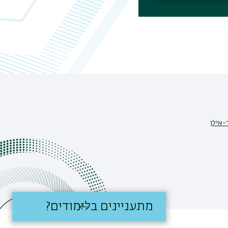
-אילן
מתעניינים בלימודים?