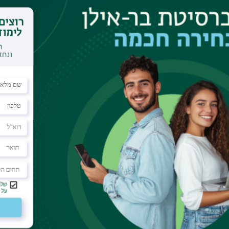
ת מעורבות. מטרת המחקר היא
חסי הכוח המגדריים, במשפחות
ה של ההתנהלות הזוגית, לא
 מגדרי בקרב זוגות מעורבים.
 עשרה זוגות, החיים
הול הכספים וקבלת החלטות.
מוגדר שאונו נענח לפוטנציאל
גון : מערכת הניהול, אופו
בהחלטות הפיננסיות
יתוח הוא ההפרדה המכונה על
ש התיאורטי טמון בהעמקת
ורבת מתהווה כדומה לזוגיות
ית - משפחות מעורבות בחברה
ליזם המקומי.