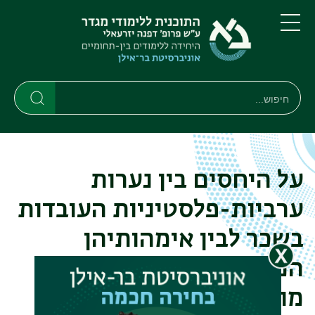
דילוג
דילוג
לתוכן
לתפריט
ניווט
העיקרי
תפריט
ראשי
חיפוש
חיפוש
חיפוש
על היחסים בין נערות
ערביות-פלסטיניות העובדות
בשכר לבין אימהותיהן
המפרנסות בעוני: תלות,
מוסריות ואחריות