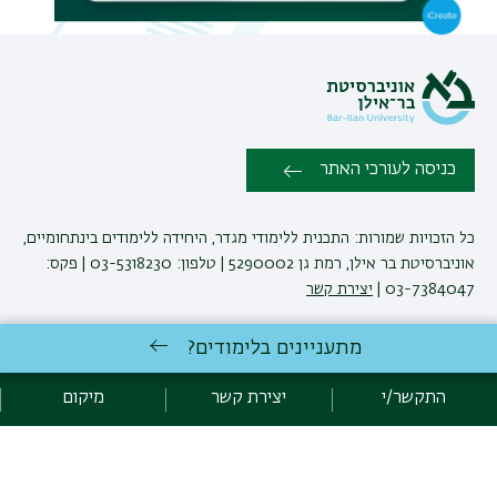
משנ
כניסה לעורכי האתר
כל הזכויות שמורות: התכנית ללימודי מגדר, היחידה ללימודים בינתחומיים,
אוניברסיטת בר אילן, רמת גן 5290002 | טלפון: 03-5318230 | פקס:
03-7384047 |
יצירת קשר
מתעניינים בלימודים?
פיתוח:
אגף תקשוב, אוניברסיטת בר-אילן
הצהרת נגישות
מדיניות פרטיות
התקשר/י
יצירת קשר
מיקום
אקדימה בר-אילן