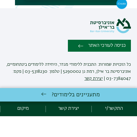
משנ
כניסה לעורכי האתר
כל הזכויות שמורות: התכנית ללימודי מגדר, היחידה ללימודים בינתחומיים,
אוניברסיטת בר אילן, רמת גן 5290002 | טלפון: 03-5318230 | פקס:
03-7384047 |
יצירת קשר
מתעניינים בלימודים?
פיתוח:
אגף תקשוב, אוניברסיטת בר-אילן
הצהרת נגישות
מדיניות פרטיות
התקשר/י
יצירת קשר
מיקום
אקדימה בר-אילן