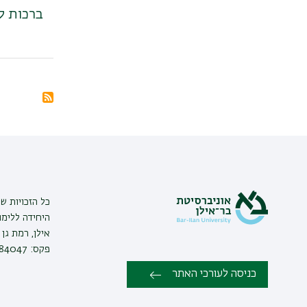
ברכות ל
דפדוף
מנוי
בRSS
ל
כל הזכויות שמ
היחידה ללימו
פקס: 03-7384047 |
כניסה לעורכי האתר