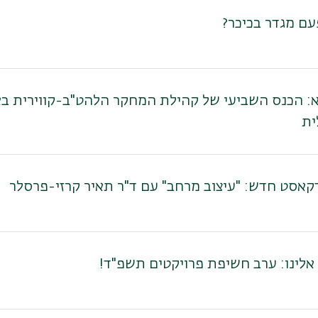
ם מגדר בכיכר?
א: הכנס השביעי של קהילת המחקר הלהט"ב-קווירית באג
ית
קאסט חדש: "עיצוב מרחב" עם ד"ר תאיר קרזי-פרסלר
אלינו: ערב חשיפת פרויקטים תשפ"ד!