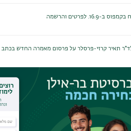
ס ב-16.9. לפרטים והרשמה
ר תאיר קרזי-פרסלר על פרסום מאמרה החדש בכתב העת logical Forum
 בוגרת התוכנית, מתארחת בפודקאסט "סקס אפיל"
אופקים ולהרגיש בבית