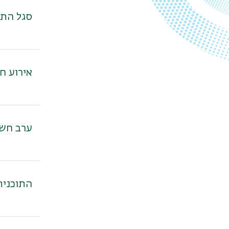
סגל התו
אירוע ח
ערב חשי
התוכנית