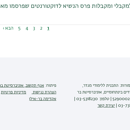
מקבלי ומקבלות פרס הנשיא לדוקטורנטים שפרסמו מא
1
דף
2
דף
3
דף
4
דף
5
דף
הדף
הבא ›
נוכחי
הבא
ורות: התכנית ללימודי מגדר,
פיתוח:
אגף תקשוב, אוניברסיטת בר
דים בינתחומיים, אוניברסיטת בר
הצהרת נגישות
מדיניות פרטיות
אילן, רמת גן 5290002 | טלפון: 03-5318230 |
אקדימה בר-אילן
יצירת קשר