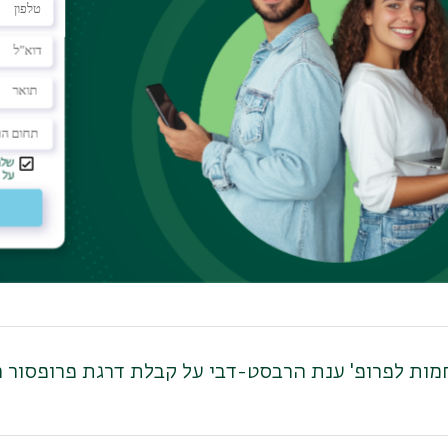
עים, בוגרת מגמת מגדר בשטח ואשת חינוך, בכתבה חדשה
פרופ' רונית עיר-שי על זכייתה במענק אישי מטעם הקר
ד"ר גילי הרטל על זכייתה במענק מחקר אישי מטעם הקר
מות לפרופ' ענת הרבסט-דבי על קבלת דרגת פרופסור ח