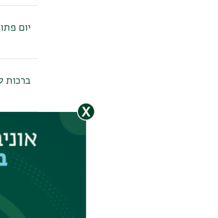
יום פתוח בקמפו
ברכות לד"
סהר גל,
להרחיב 