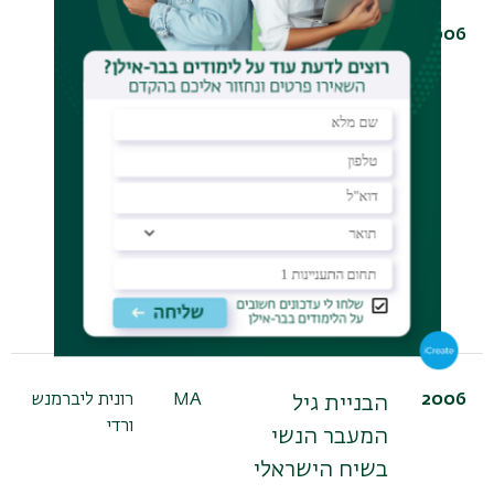
2006
MA
פועה
בין טקסים
בורנשטיין
בלאום ובין
טקסים בבית:
קולוניאליזם
ומיגדר- קריאה
בספרה של רונית
מטלון: סיפור
משמתחיל
בלוייה של נחש.
2006
MA
רונית ליברמנש
הבניית גיל
ורדי
המעבר הנשי
בשיח הישראלי