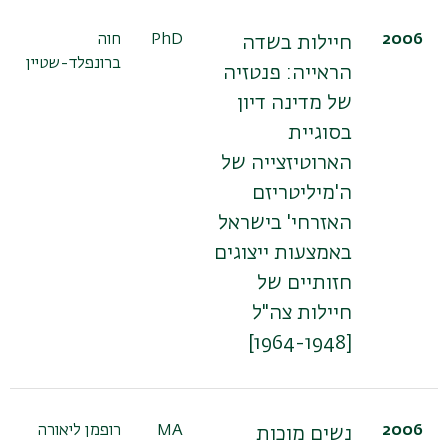
2006
PhD
חוה
חיילות בשדה
ברונפלד-שטיין
הראייה: פנטזיה
של מדינה דיון
בסוגיית
הארוטיזצייה של
ה'מיליטריזם
האזרחי' בישראל
באמצעות ייצוגים
חזותיים של
חיילות צה"ל
[1964-1948]
2006
MA
רופמן ליאורה
נשים מוכות