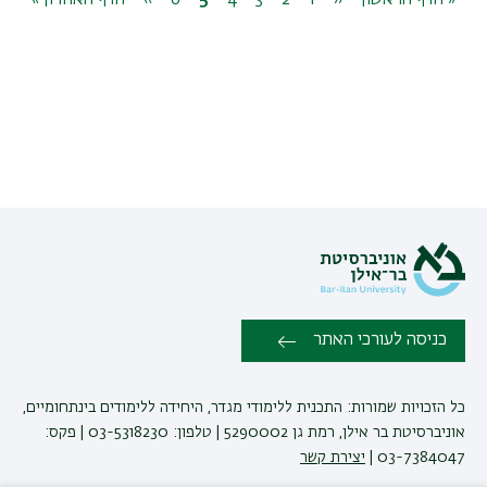
דף
« הדף הראשון
‹‹
1
העמוד
דף
2
דף
3
דף
4
דף
5
דף
6
דף
››
הדף
הדף
הדף האחרון »
ראשון
הבא
נוכחי
הבא
האחרון
כניסה לעורכי האתר
כל הזכויות שמורות: התכנית ללימודי מגדר, היחידה ללימודים בינתחומיים,
אוניברסיטת בר אילן, רמת גן 5290002 | טלפון: 03-5318230 | פקס:
03-7384047 |
יצירת קשר